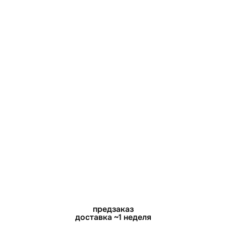
предзаказ
предзаказ
доставка ~1 неделя
доставка ~1 неделя