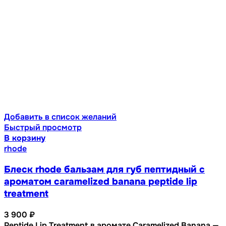
Добавить в список желаний
Быстрый просмотр
В корзину
rhode
Блеск rhode бальзам для губ пептидный с
ароматом caramelized banana peptide lip
treatment
3 900
₽
Peptide Lip Treatment в аромате Caramelized Banana —