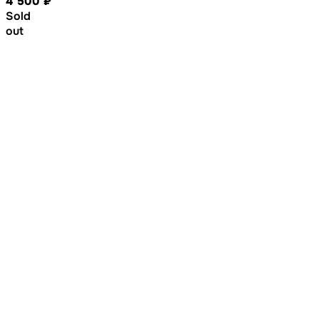
4 500
₽
Sold
out