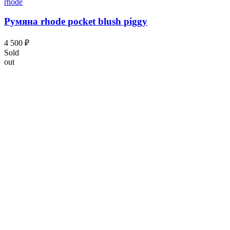
rhode
Румяна rhode pocket blush piggy
4 500
₽
Sold
out