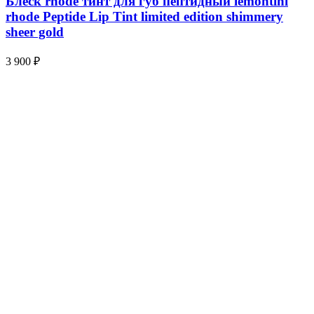
Блеск rhode тинт для губ пептидный lemontini
rhode Peptide Lip Tint limited edition shimmery
sheer gold
3 900
₽