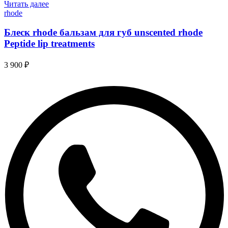
Читать далее
rhode
Блеск rhode бальзам для губ unscented rhode
Peptide lip treatments
3 900
₽