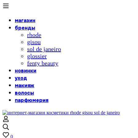
магазин
бренды
rhode
gisou
sol de janeiro
glossier
fenty beauty
новинки
уход
макияж
волосы
парфюмерия
0