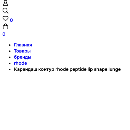
0
0
Главная
Товары
бренды
rhode
Карандаш контур rhode peptide lip shape lunge