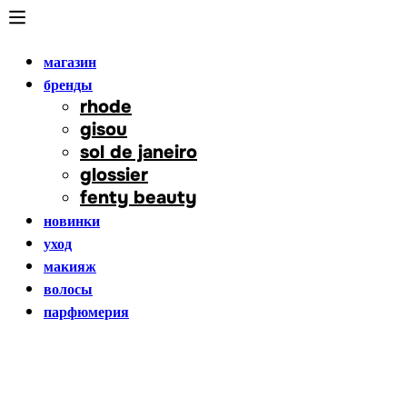
магазин
бренды
rhode
gisou
sol de janeiro
glossier
fenty beauty
новинки
уход
макияж
волосы
парфюмерия