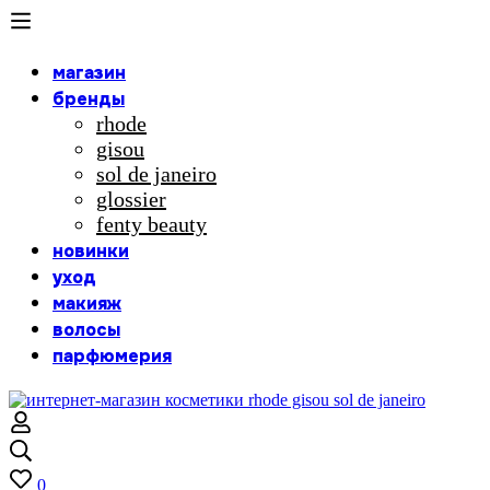
магазин
бренды
rhode
gisou
sol de janeiro
glossier
fenty beauty
новинки
уход
макияж
волосы
парфюмерия
0